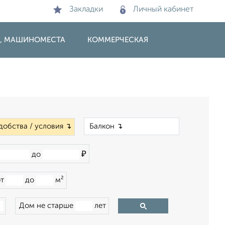
Закладки
Личный кабинет
И, МАШИНОМЕСТА
КОММЕРЧЕСКАЯ
×
добства / условия ↴
₽
до
от
до
м²
Дом не старше
лет