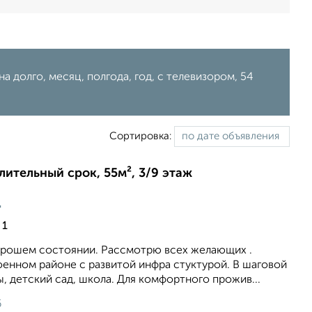
а долго, месяц, полгода, год, с телевизором, 54
Сортировка:
длительный срок, 55м², 3/9 этаж
ц
 1
хорошем состоянии. Рассмотрю всех желающих .
оенном районе с развитой инфра стуктурой. В шаговой
, детский сад, школа. Для комфортного прожив...
6