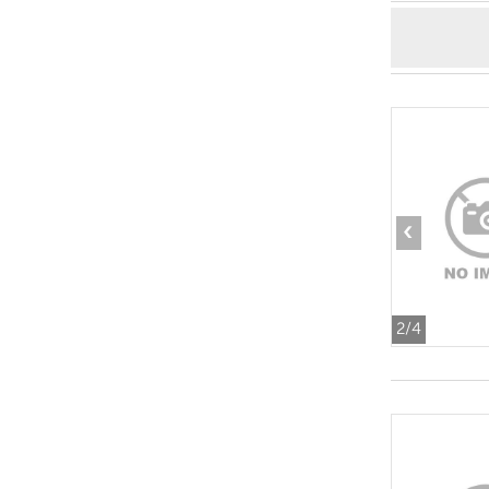
‹
2
/4