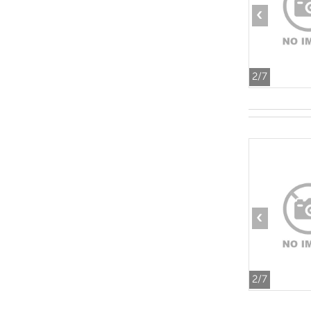
‹
2
/7
‹
2
/7