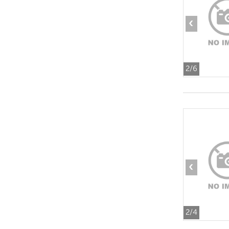
‹
2
/6
‹
2
/4