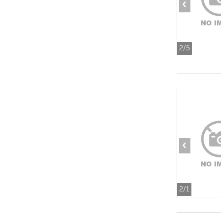
‹
2
/5
‹
2
/1