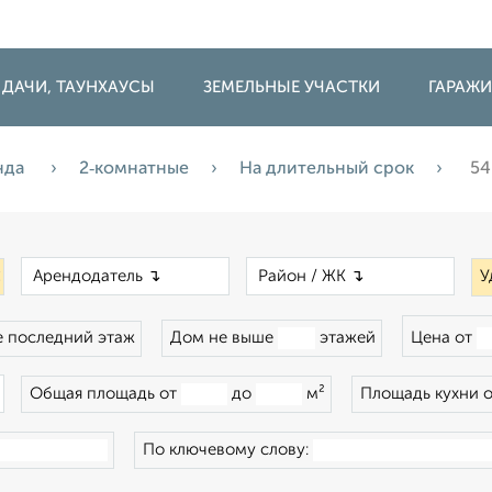
 ДАЧИ, ТАУНХАУСЫ
ЗЕМЕЛЬНЫЕ УЧАСТКИ
ГАРАЖ
нда
2‑комнатные
На длительный срок
54
×
×
×
У
 последний этаж
Дом не выше
этажей
Цена от
×
Общая площадь от
до
м²
Площадь кухни 
По ключевому слову: