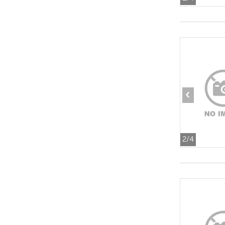
‹
2
/4