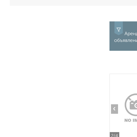
Аренд
объявлен
‹
2
/4