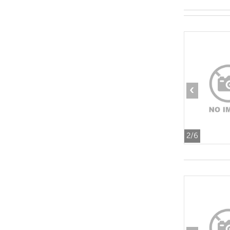
‹
2
/6