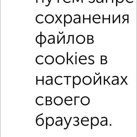
С мебелью
Со стиральной машиной
сохранения
С посудомоечной машиной
С бытовой техникой
С телевизором
С телефоном
С интернетом
файлов
С кондиционером
Можно с ребенком
Можно с животными
с хорошим ремонтом
cookies в
не первый этаж
не последний этаж
с балконом
с центральным отоплением
Цена до 25 000 в мес.
настройках
площадью до 60 м²
своего
↑ НАВЕРХ К МЕНЮ
Однокомнатные
Двухкомнатные
3‑комнатные
Квартиры студии
браузера.
Без посредников
На длительный срок
На сутки
Без мебели
Контакты
Политика конфиденциальности