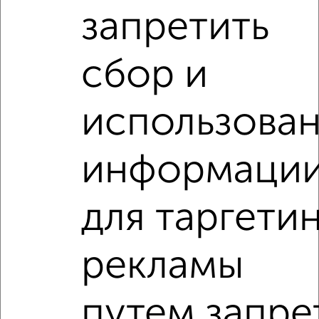
запретить
сбор и
‹
›
использова
2
/4
2-к квартира, на длительный срок, 52м², 2/5 этаж
информаци
₽
21 000
в месяц
Калинина 12
Агентство, 06.08.2026
для таргети
2-к квартиры
рекламы
Поиск по схожим параметрам:
на улице Первомайская
С холодильником
путем запре