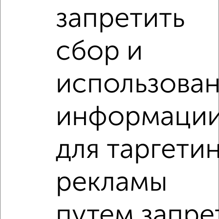
запретить
сбор и
‹
›
использова
2
/7
2-к квартира, на длительный срок, 52м², 4/5 этаж
информаци
₽
20 000
в месяц
Трудовая 4
Агентство, 07.08.2026
для таргети
2-к квартиры
рекламы
Поиск по схожим параметрам:
на улице Центральный проезд
С холодильником
путем запре