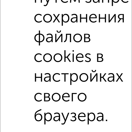
С мебелью
Со стиральной машиной
сохранения
С посудомоечной машиной
С бытовой техникой
С телевизором
С телефоном
С интернетом
файлов
С кондиционером
Можно с ребенком
Можно с животными
с хорошим ремонтом
cookies в
не первый этаж
не последний этаж
с балконом
с центральным отоплением
Цена до 25 000 в мес.
настройках
площадью до 60 м²
своего
↑ НАВЕРХ К МЕНЮ
Однокомнатные
Двухкомнатные
3‑комнатные
Квартиры студии
браузера.
Без посредников
На длительный срок
На сутки
Без мебели
Контакты
Политика конфиденциальности