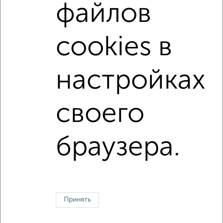
файлов
С телевизором
С интернетом
Можно с ребенком
Можно с животными
с хорошим ремонтом
cookies в
не первый этаж
не последний этаж
с балконом
с центральным отоплением
Цена до 20 000 в мес.
настройках
площадью до 60 м²
своего
↑ НАВЕРХ К МЕНЮ
Однокомнатные
Двухкомнатные
3‑комнатные
Квартиры студии
браузера.
Без посредников
На длительный срок
На сутки
Без мебели
Контакты
Политика конфиденциальности
Пользовательское соглашение
Ивантеевка, улица Первомайская 19
© 2015–2026
Сайт-доска объявлений недвижимости
О проекте
Принять
Реклама на портале
Новости
Статьи
Блог
Риэлторы
Агентства
Застройщики
Ипотечный калькулятор