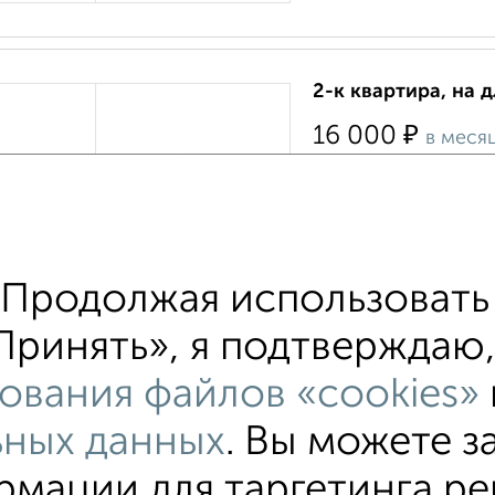
2-к квартира, на 
₽
16 000
в меся
Трудовая 7
›
Квартира расположена
шаговой доступности 
квартире имеются: пли
Продолжая использовать 
Агентство, 07.08.202
ринять», я подтверждаю, 
ования файлов «cookies»
ьных данных
. Вы можете з
мации для таргетинга ре