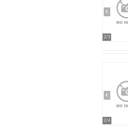
‹
2
/3
‹
2
/4