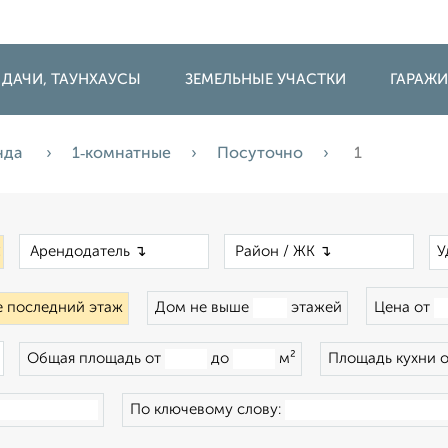
 ДАЧИ, ТАУНХАУСЫ
ЗЕМЕЛЬНЫЕ УЧАСТКИ
ГАРАЖ
нда
1‑комнатные
Посуточно
1
×
×
×
У
 последний этаж
Дом не выше
этажей
Цена от
×
Общая площадь от
до
м²
Площадь кухни 
По ключевому слову: