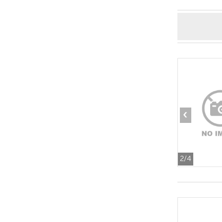
‹
2
/4