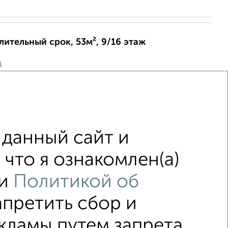
длительный срок, 53м², 9/16 этаж
ц
 в районе с хорошей транспортной развязкой, в
магазины, аптеки, образовательные учреждения. В
та, стол, стулья, телевизор, мебель, холодиль...
данный сайт и
6
что я ознакомлен(а)
и
Политикой об
апретить сбор и
↑ НАВЕРХ К МЕНЮ
кламы путем запрета