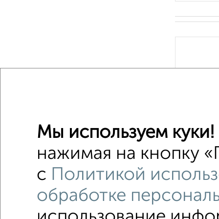
‹
Мы используем куки!
2
/7
нажимая на кнопку «П
с
Политикой использ
обработке персонал
1 / 1
использование инфор