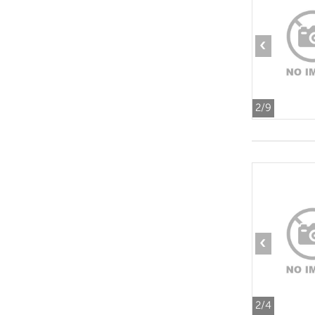
‹
2
/9
‹
2
/4