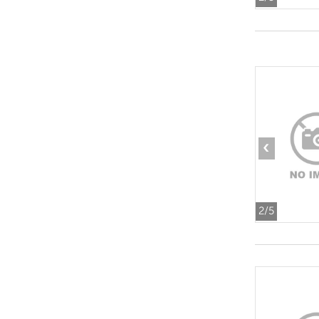
‹
2
/5