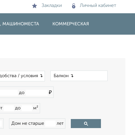
Закладки
Личный кабинет
И, МАШИНОМЕСТА
КОММЕРЧЕСКАЯ
×
добства / условия ↴
₽
до
от
до
м²
Дом не старше
лет