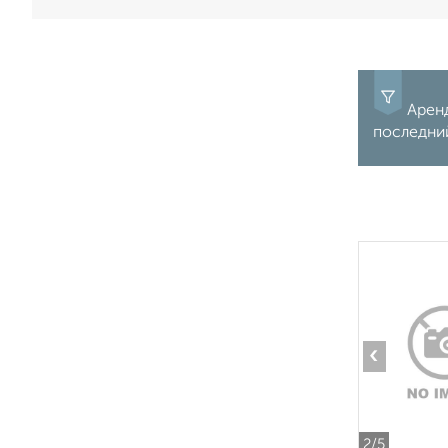
Аренд
последний
‹
2
/5