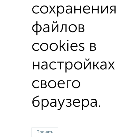
2
/4
сохранения
1-к квартира, на длительный срок, 32м², 2/5 этаж
₽
13 000
в месяц
файлов
мкр. Детская, Победы 17
Агентство, 02.08.2026
cookies в
настройках
1 / 1
↑ НАВЕРХ К МЕНЮ
своего
Однокомнатные
Двухкомнатные
3‑комнатные
Квартиры студии
Без посредников
На длительный срок
На сутки
Без мебели
браузера.
Контакты
Политика конфиденциальности
Пользовательское соглашение
Ивантеевка, улица Первомайская 19
© 2015–2026
Сайт-доска объявлений недвижимости
О проекте
Принять
Реклама на портале
Новости
Статьи
Блог
Риэлторы
Агентства