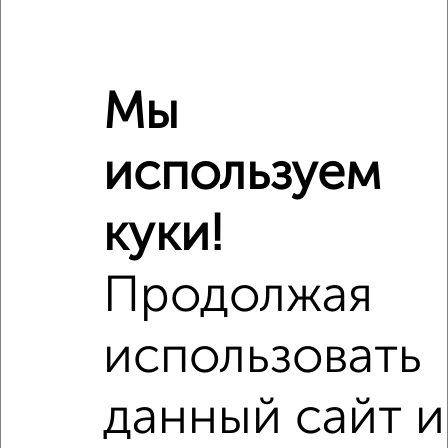
‹
›
2
/3
Мы
1-к квартира, на длительный срок, 40м², 3/5 этаж
₽
15 000
в месяц
используем
Дзержинского 15
Агентство, 07.08.2026
куки!
Продолжая
‹
›
использовать
2
/3
данный сайт и
1-к квартира, на длительный срок, 36м², 4/9 этаж
₽
15 000
в месяц