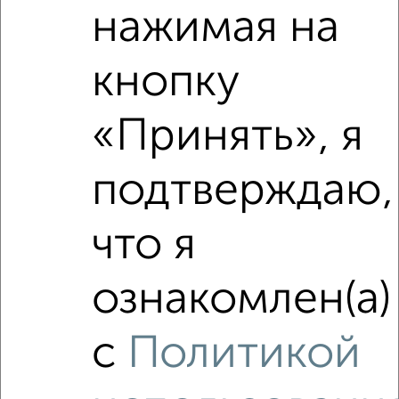
нажимая на
мкр. Детская, Победы 7
Агентство, 06.08.2026
кнопку
«Принять», я
‹
›
подтверждаю,
2
/6
3-к квартира, на длительный срок, 68м², 4/5 этаж
что я
₽
21 000
в месяц
Студенческий проезд 27
ознакомлен(а)
Агентство, 06.08.2026
с
Политикой
‹
›