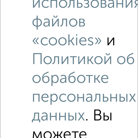
использовани
2
/7
файлов
1-к квартира, на длительный срок, 42м², 6/18 этаж
₽
19 000
в месяц
«cookies»
и
Рощинская 9
Агентство, 07.08.2026
Политикой об
обработке
‹
›
персональных
2
/3
данных
. Вы
2-к квартира, на длительный срок, 45м², 3/12 этаж
₽
15 500
в месяц
Дзержинского 8к1
можете
Агентство, 03.08.2026