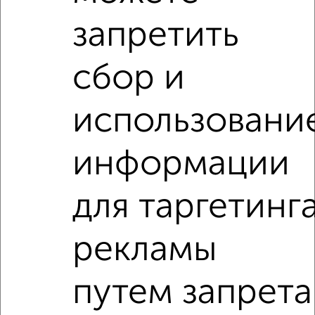
запретить
сбор и
‹
›
использовани
2
/6
2-к квартира, на длительный срок, 55м², 3/9 этаж
информации
₽
15 000
в месяц
Центральный проезд 1
для таргетинг
Агентство, 07.08.2026
рекламы
‹
›
путем запрета