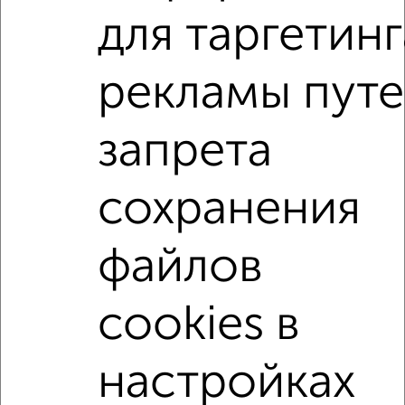
для таргетинг
1-к квартиры
Поиск по схожим параметрам:
рекламы пут
на улице проезд Маяковского
без посредников
запрета
С холодильником
С мебелью
Со стиральной машиной
С бытовой техникой
сохранения
С телевизором
С интернетом
Можно с ребенком
Можно с животными
с хорошим ремонтом
файлов
не первый этаж
не последний этаж
в малоэтажном доме
с балконом
cookies в
с центральным отоплением
Цена до 20 000 в мес.
площадью до 40 м²
настройках