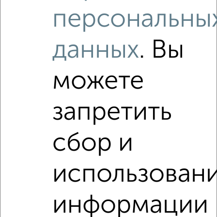
₽
16 500
в месяц
персональны
Центральный проезд 1
Агентство, 07.08.2026
данных
. Вы
Виртуальные 3D-туры по интересным
местам
можете
запретить
‹
›
сбор и
2
/4
использован
1-к квартира, на длительный срок, 34м², 3/9 этаж
₽
15 000
в месяц
Первомайская 33
информации
Агентство, 07.08.2026