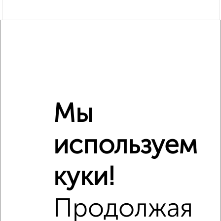
Мы
Рядом, с меньшей ценой
Недалеко от проезд Маяковского 7 с ценой ниже
используем
куки!
‹
›
Продолжая
2
/3