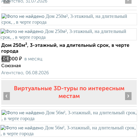
Агентство, 31.07.2026
Дом 250м², 3-этажный, на длительный срок, в черте
города
₽
60 000
в месяц
2
/8
Союзная
Агентство, 06.08.2026
Виртуальные 3D-туры по интересным
‹
›
местам