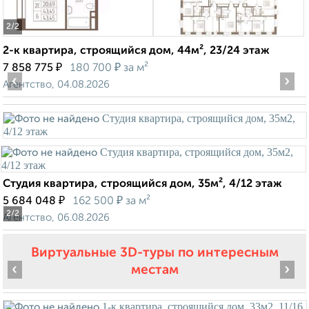
2
/2
2-к квартира, строящийся дом, 44м², 23/24 этаж
₽
₽
7 858 775
180 700
за м²
‹
›
Агентство, 04.08.2026
Студия квартира, строящийся дом, 35м², 4/12 этаж
₽
₽
5 684 048
162 500
за м²
2
/2
Агентство, 06.08.2026
Виртуальные 3D-туры по интересным
‹
›
местам