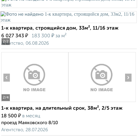
1-к квартира, строящийся дом, 33м², 11/16 этаж
₽
₽
6 027 343
183 300
за м²
2
/2
Агентство, 06.08.2026
‹
›
2
/4
1-к квартира, на длительный срок, 38м², 2/5 этаж
₽
18 500
в месяц
проезд Маяковского 8/10
Агентство, 28.07.2026