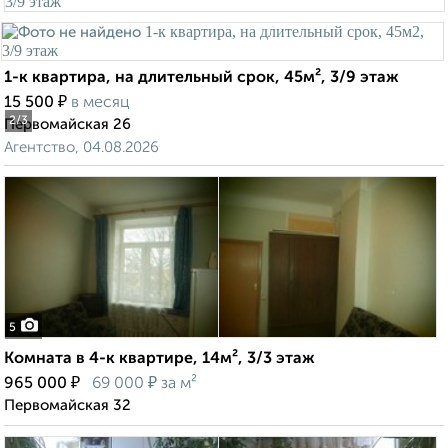
1-к квартира, на длительный срок, 45м², 3/9 этаж
₽
15 500
в месяц
2
/3
Первомайская 26
Агентство, 04.08.2026
5
Комната в 4-к квартире, 14м², 3/3 этаж
₽
₽
965 000
69 000
за м²
Первомайская 32