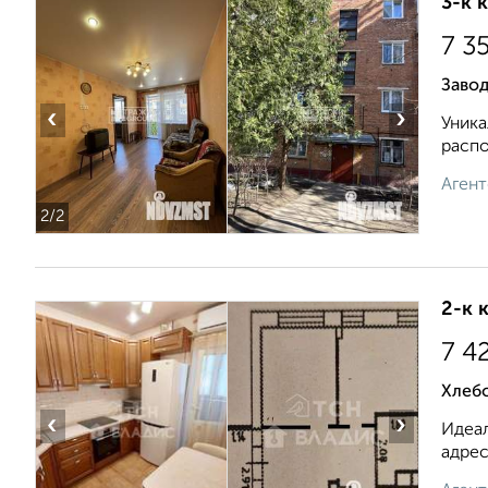
3-к 
7 3
Завод
‹
›
Уника
распо
Агент
2
/2
2-к 
7 4
Хлебо
‹
›
Идеал
адрес