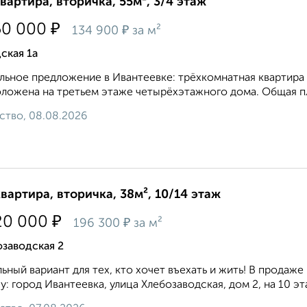
квартира, вторичка, 55м², 3/4 этаж
₽
50 000
₽
134 900
за м²
ская 1а
льное предложение в Ивантеевке: трёхкомнатная квартира 
ложена на третьем этаже четырёхэтажного дома. Общая площ
ство, 08.08.2026
квартира, вторичка, 38м², 10/14 этаж
₽
20 000
₽
196 300
за м²
заводская 2
ьный вариант для тех, кто хочет въехать и жить! В продаж
у: город Ивантеевка, улица Хлебозаводская, дом 2, на 10 э