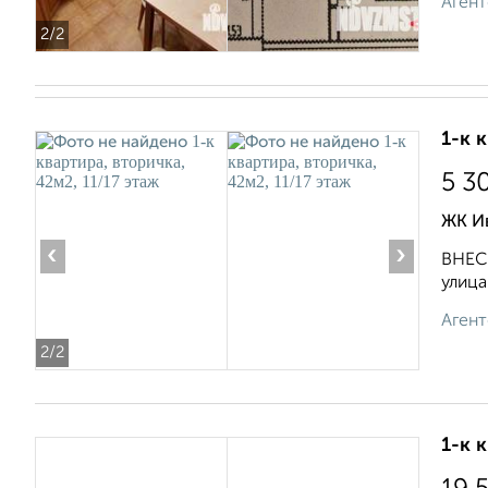
Агент
2
/2
1-к 
5 3
ЖК Ив
‹
›
ВНЕСЁ
улица
Агент
2
/2
1-к 