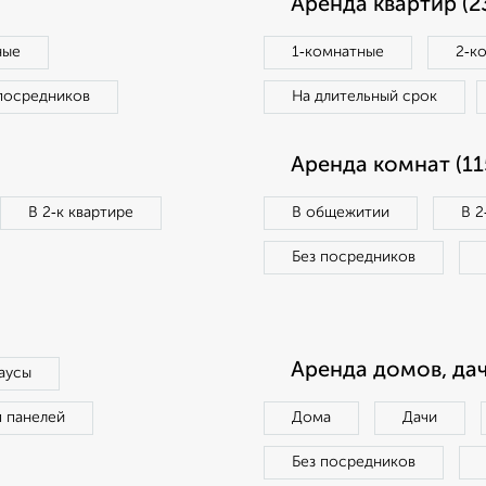
Аренда квартир (2
ные
1‑комнатные
2‑к
посредников
На длительный срок
Аренда комнат (11
В 2‑к квартире
В общежитии
В 2
Без посредников
Аренда домов, дач
аусы
п панелей
Дома
Дачи
Без посредников