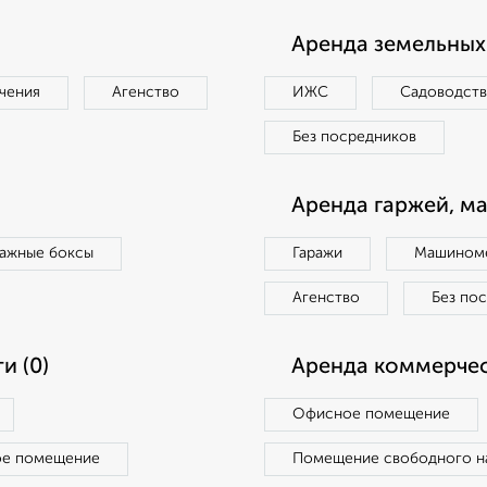
Аренда земельных 
чения
Агенство
ИЖС
Садоводст
Без посредников
Аренда гаржей, м
ражные боксы
Гаражи
Машиноме
Агенство
Без по
и (0)
Аренда коммерчес
Офисное помещение
ое помещение
Помещение свободного н