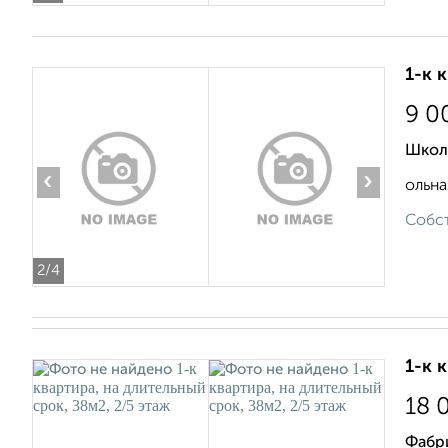
1-к 
9 0
Школ
‹
›
ольна
Собст
2
/4
1-к 
18 
Фабр