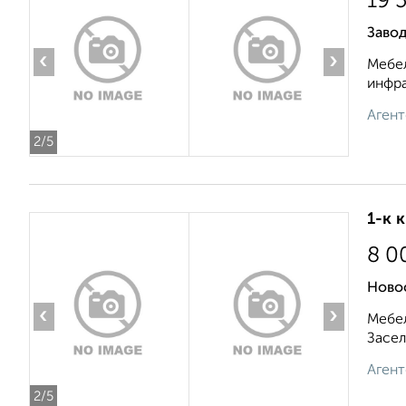
19 
Завод
‹
›
Мебел
инфра
Агент
2
/5
1-к 
8 0
Ново
‹
›
Мебел
Засел
Агент
2
/5