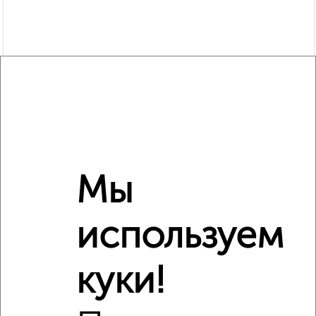
Мы
Рядом, с меньшей ценой
Недалеко от Студенческий проезд 39 с ценой ниже
используем
куки!
‹
›