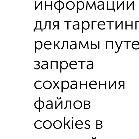
информации
Агентство, 07.08.2026
для таргетин
2-к квартиры
Поиск по схожим параметрам:
рекламы пут
на улице Студенческий проезд
без посредников
запрета
С холодильником
С мебелью
Со стиральной машиной
С бытовой техникой
сохранения
С телевизором
С интернетом
Можно с ребенком
Можно с животными
с хорошим ремонтом
файлов
не первый этаж
не последний этаж
в малоэтажном доме
с балконом
cookies в
с центральным отоплением
Цена до 25 000 в мес.
площадью до 50 м²