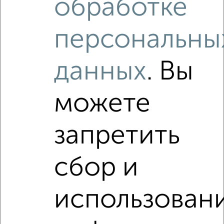
обработке
2-к квартира, на длительный срок, 65м², 9/17 этаж
₽
17 000
в месяц
персональны
ЖК Созвездие, Луговая 1
Агентство, 07.08.2026
данных
. Вы
Виртуальные 3D-туры по интересным
местам
можете
запретить
‹
›
сбор и
2
/5
использован
2-к квартира, на длительный срок, 50м², 4/5 этаж
₽
17 000
в месяц
Советский проспект 11/10