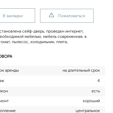
В закладки
Пожаловаться
установлена сейф-дверь, проведен интернет,
необходимой мебелью, мебель современная, в
омат, пылесос, холодильник, плита,
ОВОРА
ок аренды
на длительный срок
аж
4
лкон
есть
монт
хороший
опление
центральное