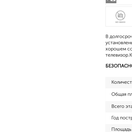
В долгосроч
установлен
хорошем сос
телевизор.
БЕЗОПАСН
Количест
Общая п
Всего эт
Год пост
Площадь 