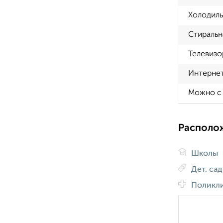
Холодиль
Стиральн
Телевизо
Интерне
Можно с
Располо
Школы
Дет. са
Поликл