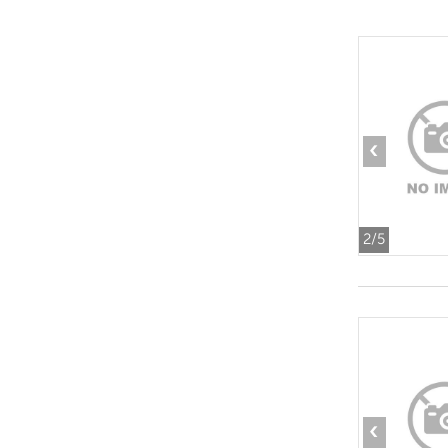
‹
2
/5
‹