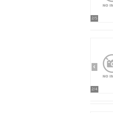
2
/5
‹
2
/4