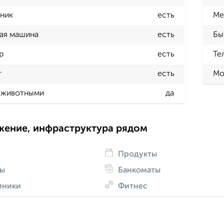
ник
есть
Ме
ая машина
есть
Бы
р
есть
Те
т
есть
Мо
 животными
да
жение, инфраструктура рядом
Продукты
ды
Банкоматы
иники
Фитнес