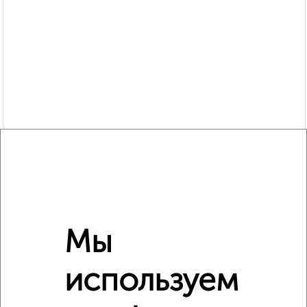
Похожие предложения рядом
1‑комнатные квартиры недалеко от Толмачёва 23
Мы
используем