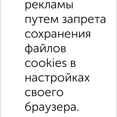
рекламы
С бытовой техникой
С телевизором
С телефоном
С интернетом
С кондиционером
путем запрета
Можно с ребенком
Можно с животными
сохранения
с хорошим ремонтом
не первый этаж
не последний этаж
с балконом
файлов
с центральным отоплением
Цена до 15 000 в мес.
cookies в
площадью до 40 м²
настройках
↑ НАВЕРХ К МЕНЮ
своего
Однокомнатные
Двухкомнатные
3‑комнатные
Квартиры студии
Без посредников
На длительный срок
На сутки
Без мебели
браузера.
Контакты
Политика конфиденциальности