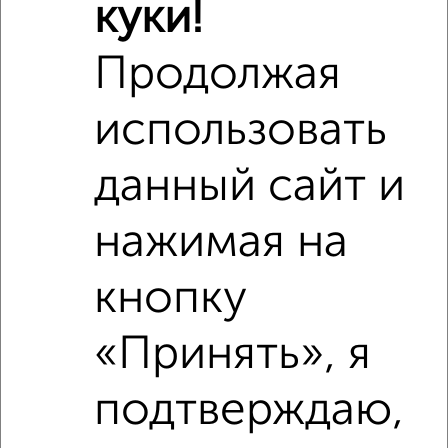
куки!
Продолжая
использовать
данный сайт и
нажимая на
Рядом, с меньшей ценой
кнопку
Недалеко от Толмачёва 23 с ценой ниже
«Принять», я
подтверждаю,
‹
›