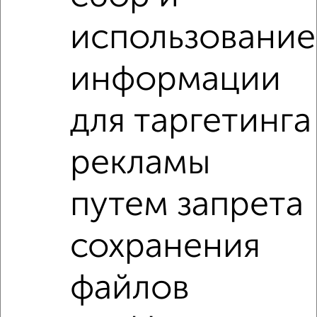
₽
14 000
в месяц
Коминтерна 1
использование
Агентство, 03.08.2026
информации
1-к квартиры
Поиск по схожим параметрам:
для таргетинга
на улице Новосёлки
С холодильником
рекламы
С мебелью
Со стиральной машиной
С посудомоечной машиной
С бытовой техникой
путем запрета
С телевизором
С телефоном
С интернетом
сохранения
С кондиционером
Можно с ребенком
с хорошим ремонтом
не первый этаж
файлов
не последний этаж
с балконом
с центральным отоплением
Цена до 15 000 в мес.