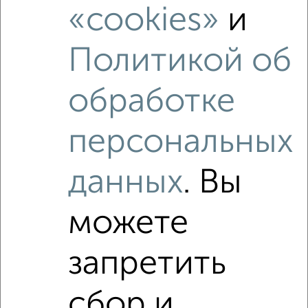
«cookies»
и
‹
›
Политикой об
2
/4
обработке
1-к квартира, на длительный срок, 38м², 9/17 этаж
₽
14 000
в месяц
персональных
Новосёлки 2
Агентство, 06.08.2026
данных
. Вы
можете
‹
›
запретить
2
/6
сбор и
1-к квартира, на длительный срок, 35м², 3/5 этаж