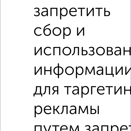
запретить
сбор и
‹
›
использова
2
/4
1-к квартира, на длительный срок, 34м², 3/9 этаж
информаци
₽
15 000
в месяц
Первомайская 33
Агентство, 07.08.2026
для таргети
1-к квартиры
рекламы
Поиск по схожим параметрам:
на улице Центральный проезд
С холодильником
путем запре