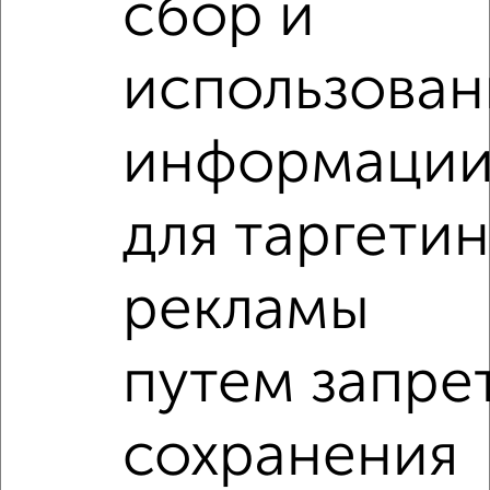
сбор и
‹
›
использован
2
/5
2-к квартира, на длительный срок, 54м², 3/5 этаж
информаци
₽
18 000
в месяц
Трудовая 13
Агентство, 07.08.2026
для таргетин
2-к квартиры
рекламы
Поиск по схожим параметрам:
на улице Хлебозаводская
С холодильником
путем запре
С мебелью
Со стиральной машиной
С бытовой техникой
С телевизором
сохранения
С интернетом
Можно с ребенком