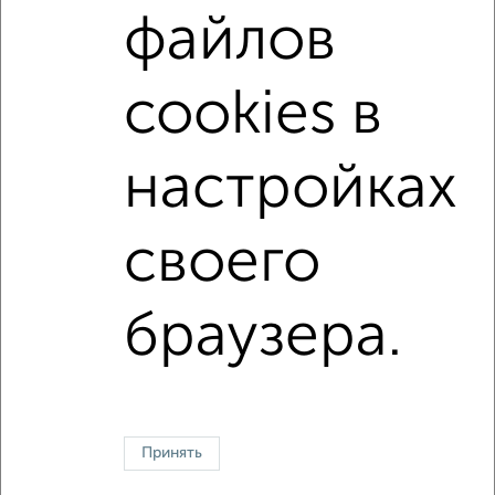
файлов
Можно с животными
с хорошим ремонтом
не первый этаж
не последний этаж
с балконом
cookies в
c большой кухней
с центральным отоплением
Цена до 25 000 в мес.
площадью до 60 м²
настройках
Срочная аренда
своего
↑ НАВЕРХ К МЕНЮ
Однокомнатные
Двухкомнатные
3‑комнатные
Квартиры студии
браузера.
Без посредников
На длительный срок
На сутки
Без мебели
Контакты
Политика конфиденциальности
Пользовательское соглашение
Ивантеевка, улица Первомайская 19
© 2015–2026
Сайт-доска объявлений недвижимости
О проекте
Принять
Реклама на портале
Новости
Статьи
Блог
Риэлторы
Агентства
Застройщики
Ипотечный калькулятор