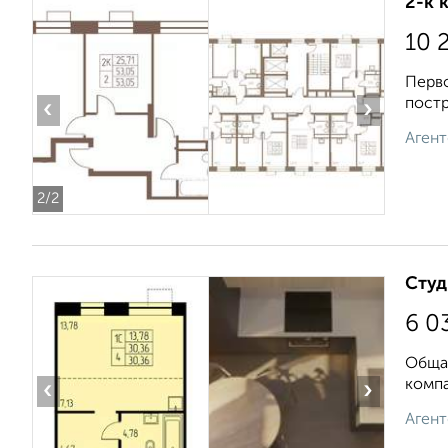
2-к 
10 
Перво
постр
‹
›
Агент
2
/2
Студ
6 0
Общая
компа
‹
›
Агент