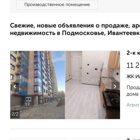
Производственное помещение
Свежие, новые объявления о продаже, а
недвижимость в Подмосковье, Ивантеевк
2-к 
11 
ЖК Ив
‹
›
Прода
дома 
Агент
2
/2