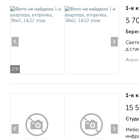
1-к 
5 7
Бере
‹
›
Светл
д ста
Агент
2
/6
1-к 
15 
Студ
‹
›
Мебел
инфра