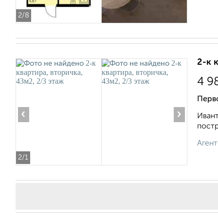
2
/8
2-к 
4 9
Перв
‹
›
Ивант
постр
Агент
2
/1