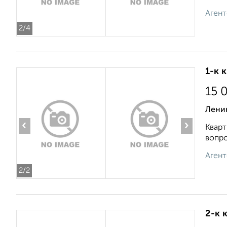
Агент
2
/4
1-к 
15 
Лени
‹
›
Кварт
вопро
Агент
2
/2
2-к 