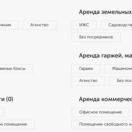
Аренда земельных 
чения
Агенство
ИЖС
Садоводст
Без посредников
Аренда гаржей, м
ражные боксы
Гаражи
Машиноме
Агенство
Без по
и (0)
Аренда коммерчес
Офисное помещение
ое помещение
Помещение свободного н