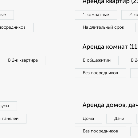
Аренда квартир (2
ные
1‑комнатные
2‑к
посредников
На длительный срок
Аренда комнат (11
В 2‑к квартире
В общежитии
В 2
Без посредников
Аренда домов, дач
аусы
п панелей
Дома
Дачи
Без посредников