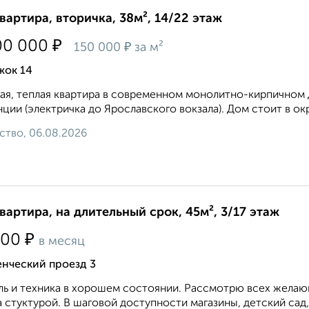
квартира, вторичка, 38м², 14/22 этаж
₽
00 000
₽
150 000
за м²
жок 14
ая, теплая квартира в современном монолитно-кирпичном 
нции (электричка до Ярославского вокзала). Дом стоит в ок
ство, 06.08.2026
квартира, на длительный срок, 45м², 3/17 этаж
₽
500
в месяц
енческий проезд 3
ь и техника в хорошем состоянии. Рассмотрю всех желающ
 стуктурой. В шаговой доступности магазины, детский сад,