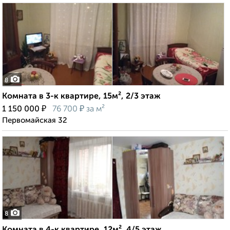
8
Комната в 3-к квартире, 15м², 2/3 этаж
₽
₽
1 150 000
76 700
за м²
Первомайская 32
8