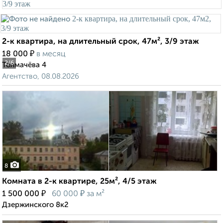
2-к квартира, на длительный срок, 47м², 3/9 этаж
₽
18 000
в месяц
2
/6
Толмачёва 4
Агентство, 08.08.2026
8
Комната в 2-к квартире, 25м², 4/5 этаж
₽
₽
1 500 000
60 000
за м²
Дзержинского 8к2