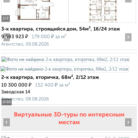
2
/2
3-к квартира, строящийся дом, 54м², 16/24 этаж
‹
₽
₽
›
9 593 923
179 000
за м²
Агентство, 09.08.2026
2-к квартира, вторичка, 68м², 2/12 этаж
₽
₽
10 300 000
152 400
за м²
Заводская 14
Агентство, 08.08.2026
2
/10
Виртуальные 3D-туры по интересным
‹
›
местам