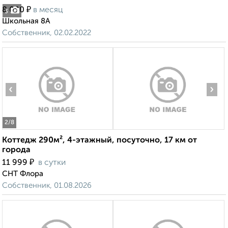
₽
8 000
в месяц
3
Школьная 8А
Собственник, 02.02.2022
‹
›
2
/8
Коттедж 290м², 4-этажный, посуточно, 17 км от
города
₽
11 999
в сутки
СНТ Флора
Собственник, 01.08.2026