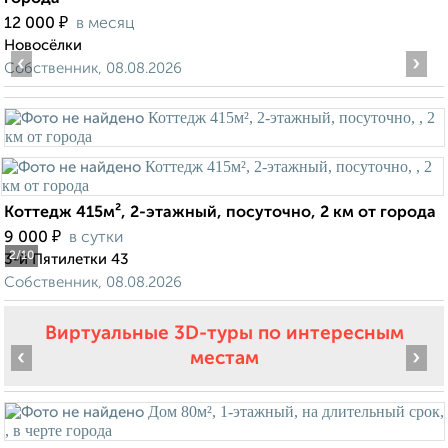
₽
12 000
в месяц
Новосёлки
‹
›
Собственник, 08.08.2026
Коттедж 415м², 2-этажный, посуточно, 2 км от города
₽
9 000
в сутки
2
/10
3-й Пятилетки 43
Собственник, 08.08.2026
Виртуальные 3D-туры по интересным
‹
›
местам