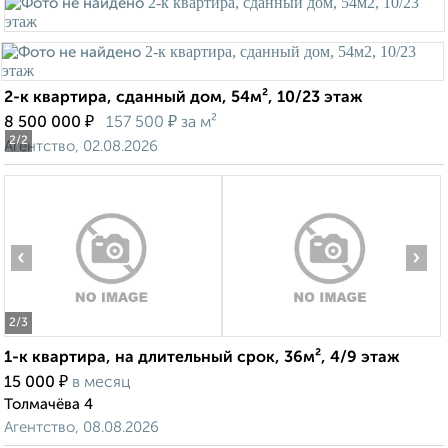
2-к квартира, сданный дом, 54м², 10/23 этаж
₽
₽
8 500 000
157 500
за м²
2
/2
Агентство, 02.08.2026
‹
›
2
/3
1-к квартира, на длительный срок, 36м², 4/9 этаж
₽
15 000
в месяц
Толмачёва 4
Агентство, 08.08.2026